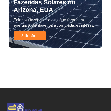
Fazendas Solares no
Arizona, EUA
Extensas fazendas solares que fornecem
energia sustentável para comunidades inteiras.
Saiba Mais!