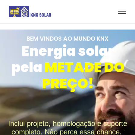
BEM VINDOS AO MUNDO KNX
Energia solar
pela
METADE DO
PREÇO!
Kits Completos
Inclui projeto, homologação e suporte
completo. Não perca essa chance.