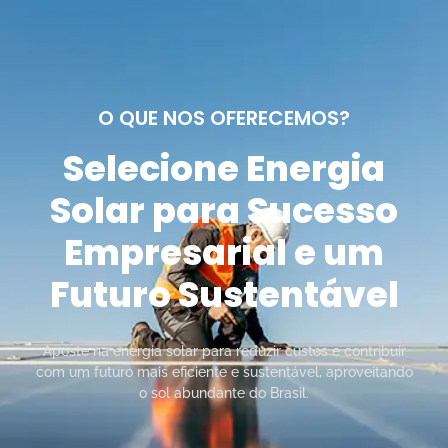
O QUE NOS OFERECEMOS?
Selecione Energia
Solar para Sucesso
Empresarial e um
Futuro Sustentável
Aposte na energia solar para reduzir custos e contribuir
com um futuro mais eficiente e sustentável, aproveitando
o sol abundante do Brasil.